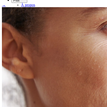
Plus
→
À propos
Adhésions
Cartes-cadeaux
Mentions légales
Monkland
en
fr
Prendre rendez-vous
→