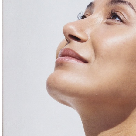
Traitement injectable du double menton
Emsculpt NEO® Perte de gras par contournage du corps
Slimwave Montreal Contournage
Contournement avec Venus Bliss MAX™ à Montréal | Cl