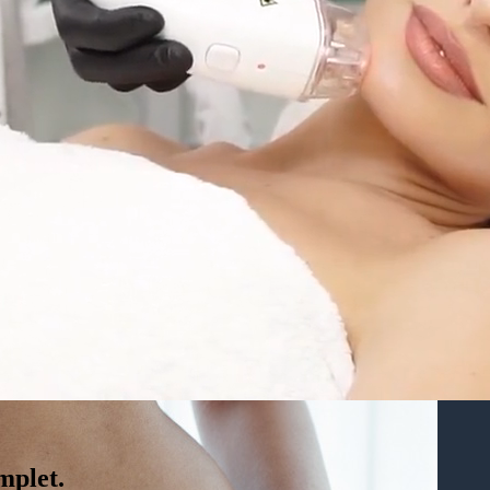
Amélior
 à Montréal
mplet.