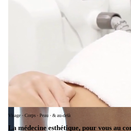
Injections esthétiques d'acide hyaluronique
Relaxants musculaires (neuromodulateurs)
Lifting par fils PDO
triLift — Lifting sans chirurgie et tonification corporelle
Visage · Corps · Peau · & au-delà
La médecine esthétique, pour vous au co