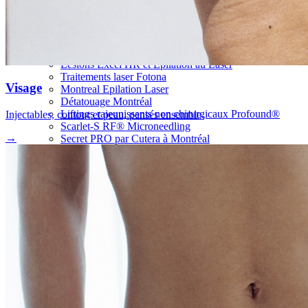
Élimination de l'acné au laser AviClear à Montréal
Lésions Excel HR et Épilation au Laser
Traitements laser Fotona
Visage
Montreal Epilation Laser
Détatouage Montréal
Liftings rajeunissants non chirurgicaux Profound®
Injectables, contour et peau, pensés ensemble.
Scarlet-S RF® Microneedling
→
Secret PRO par Cutera à Montréal
Sofwave Montreal Traitment Raffermissement de la peau