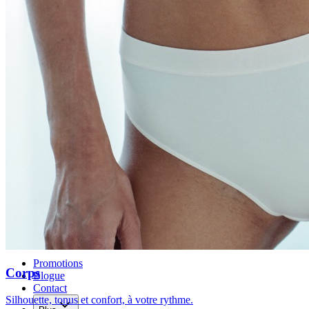
Traitement Emsella pour l’incontinence à Montréal
Voir tous les traitements
→
Les traitements estompés ne sont pas offerts à Monkland
Promotions
Corps
Blogue
Contact
Silhouette, tonus et confort, à votre rythme.