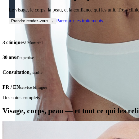
Le visage, le corps, la peau, et la confiance qui les unit. Trois cli
Parcourir les traitements
Prendre rendez-vous
→
3 cliniques
à Montréal
30 ans
d'expertise
Consultation
gratuite
FR / EN
service bilingue
Des soins complets
Visage, corps, peau — et tout ce qui les reli
CoolSculpting® Perte de graisse par contournage corpor