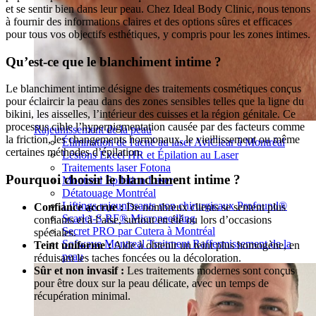
et se sentir bien dans leur peau. Chez Ideal Body Clinic, nous tenons
à fournir des informations claires et des options sûres et efficaces
pour tous vos objectifs esthétiques, y compris pour les zones intimes.
Qu’est-ce que le blanchiment intime ?
Le blanchiment intime désigne des traitements cosmétiques conçus
pour éclaircir la peau dans des zones sensibles telles que la ligne du
bikini, les aisselles, l’intérieur des cuisses et la région génitale. Ce
processus cible l’hyperpigmentation causée par des facteurs comme
Rajeunissement de la peau
la friction, les changements hormonaux, le vieillissement ou même
Élimination de l'acné au laser AviClear à Montréal
certaines méthodes d’épilation.
Lésions Excel HR et Épilation au Laser
Traitements laser Fotona
Pourquoi choisir le blanchiment intime ?
Montreal Epilation Laser
Détatouage Montréal
Liftings rajeunissants non chirurgicaux Profound®
Confiance accrue :
De nombreux clients se sentent plus
Scarlet-S RF® Microneedling
confiants et à l’aise, surtout en été ou lors d’occasions
Secret PRO par Cutera à Montréal
spéciales.
Sofwave Montreal Traitment Raffermissement de la
Teint uniforme :
Aide à obtenir un teint plus homogène, en
peau
réduisant les taches foncées ou la décoloration.
Sûr et non invasif :
Les traitements modernes sont conçus
pour être doux sur la peau délicate, avec un temps de
récupération minimal.