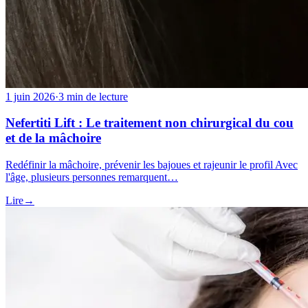
1 juin 2026
·
3 min de lecture
Nefertiti Lift : Le traitement non chirurgical du cou
et de la mâchoire
Redéfinir la mâchoire, prévenir les bajoues et rajeunir le profil Avec
l'âge, plusieurs personnes remarquent…
Lire
→