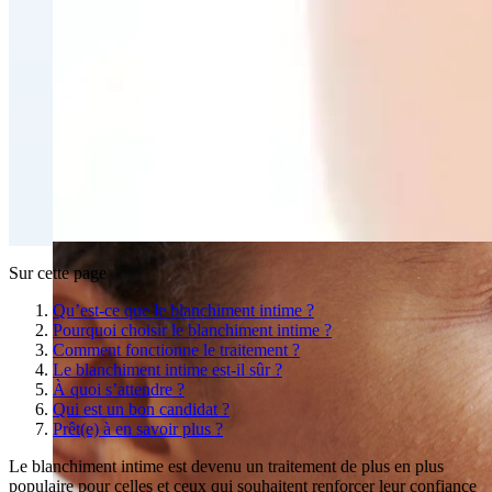
Perte de graisse et contournage corporel
CoolSculpting® Perte de graisse par contournage
corporel
Traitement injectable du double menton
Emsculpt NEO® Perte de gras par contournage du
corps
Slimwave Montreal Contournage
Contournement avec Venus Bliss MAX™ à Montréal |
Clinique Ideal Body
Sur cette page
Qu’est-ce que le blanchiment intime ?
Pourquoi choisir le blanchiment intime ?
Comment fonctionne le traitement ?
Le blanchiment intime est-il sûr ?
À quoi s’attendre ?
Qui est un bon candidat ?
Prêt(e) à en savoir plus ?
Le blanchiment intime est devenu un traitement de plus en plus
populaire pour celles et ceux qui souhaitent renforcer leur confiance