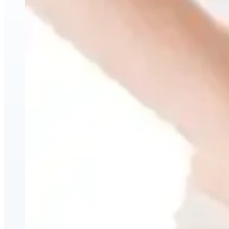
Amélioration du visage et du corps
Injections esthétiques d'acide hyaluronique
Relaxants musculaires (neuromodulateurs)
Lifting par fils PDO
triLift — Lifting sans chirurgie et tonification corporelle
à Montréal