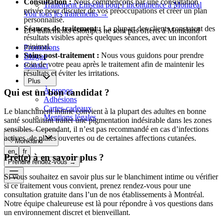
Consultation :
Nous commençons par une consultation
Traitement Emsella pour l’incontinence à Montréal
privée pour discuter de vos préoccupations et créer un plan
Voir tous les traitements
→
personnalisé.
Séances de traitement :
La plupart des clients constatent des
Les traitements estompés ne sont pas offerts à Monkland
résultats visibles après quelques séances, avec un inconfort
minimal.
Promotions
Soins post-traitement :
Nous vous guidons pour prendre
Blogue
soin de votre peau après le traitement afin de maintenir les
Contact
résultats et éviter les irritations.
Plus
À propos
Qui est un bon candidat ?
Adhésions
Cartes-cadeaux
Le blanchiment intime convient à la plupart des adultes en bonne
Mentions légales
santé souhaitant traiter une pigmentation indésirable dans les zones
sensibles. Cependant, il n’est pas recommandé en cas d’infections
actives, de plaies ouvertes ou de certaines affections cutanées.
Monkland
en
fr
Prêt(e) à en savoir plus ?
Prendre rendez-vous
→
Si vous souhaitez en savoir plus sur le blanchiment intime ou vérifier
si ce traitement vous convient, prenez rendez-vous pour une
consultation gratuite dans l’un de nos établissements à Montréal.
Notre équipe chaleureuse est là pour répondre à vos questions dans
un environnement discret et bienveillant.