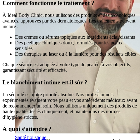
Comment fonctionne le traitement ?
À Ideal Body Clinic, nous utilisons des produits et des technologies
avancés, approuvés par des dermatologues. Les traitements peuvent
inclure :
Des crèmes ou sérums topiques aux ingrédients éclaircissants
Des peelings chimiques doux, formulés pour les peaux
sensibles
Des thérapies au laser ou à la lumière pour des résultats ciblés
Chaque séance est adaptée à votre type de peau et à vos objectifs,
garantissant sécurité et efficacité.
Le blanchiment intime est-il sûr ?
La sécurité est notre priorité absolue. Nos professionnels
expérimentés évaluent votre peau et vos antécédents médicaux avant
de recommander un soin. Nous utilisons uniquement des produits de
haute qualité, testés cliniquement, et maintenons des normes
d’hygiène strictes.
À quoi s’attendre ?
Santé holistique