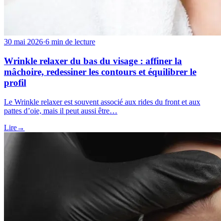
30 mai 2026
·
6 min de lecture
Wrinkle relaxer du bas du visage : affiner la
mâchoire, redessiner les contours et équilibrer le
profil
Le Wrinkle relaxer est souvent associé aux rides du front et aux
pattes d’oie, mais il peut aussi être…
Lire
→