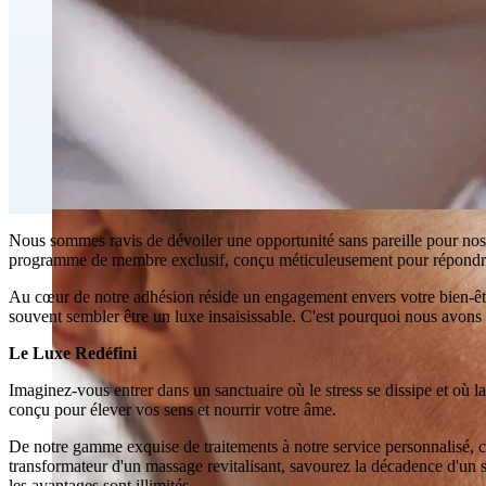
Traitement injectable du double menton
Emsculpt NEO® Perte de gras par contournage du corps
Slimwave Montreal Contournage
Contournement avec Venus Bliss MAX™ à Montréal | Cl
Nous sommes ravis de dévoiler une opportunité sans pareille pour nos
programme de membre exclusif, conçu méticuleusement pour répondre à
Au cœur de notre adhésion réside un engagement envers votre bien-être
souvent sembler être un luxe insaisissable. C'est pourquoi nous avon
Le Luxe Redéfini
Imaginez-vous entrer dans un sanctuaire où le stress se dissipe et où 
conçu pour élever vos sens et nourrir votre âme.
De notre gamme exquise de traitements à notre service personnalisé, 
transformateur d'un massage revitalisant, savourez la décadence d'un soi
les avantages sont illimités.