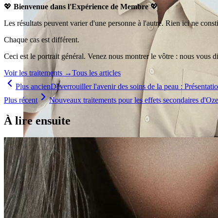
💖
Bienvenue dans l'Expérience de Membre
💖
Les résultats peuvent varier d'une personne à l'autre. Rien ici ne con
Chaque cas est différent.
Ceci est le portrait général. Venez nous montrer le vôtre : nous vous d
Voir les traitements
→
Tous les articles
Plus ancien
Déverrouiller l'avenir des soins de la peau : Présenta
Plus récent
Nouveaux traitements pour les effets secondaires d'Oz
À lire ensuite
Traitement Emsella pour l’incontinence à Montréal
Voir tous les traitements
→
Les traitements estompés ne sont pas offerts à Monkland
Promotions
Blogue
Contact