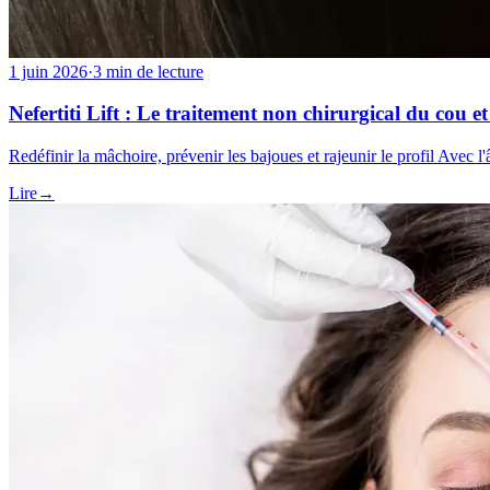
1 juin 2026
·
3 min de lecture
Nefertiti Lift : Le traitement non chirurgical du cou e
Redéfinir la mâchoire, prévenir les bajoues et rajeunir le profil Avec
Lire
→