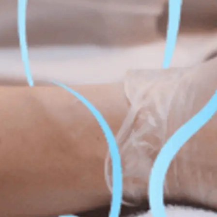
Perte d
el