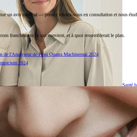
stitue un avis médical — prenez rendez-vous en consultation et nous étud
irons franchement ce qui convient, et à quoi ressemblerait le plan.
tion de l'Analyseur de Peau Opatra Machine
mai 2024
empic
juin 2024
Santé h