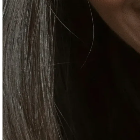
Plus
À propos
Adhésions
Cartes-cadeaux
Mentions légales
Monkland
en
fr
Prendre rendez-vous
→