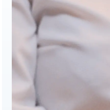
Injections esthétiques d'acide hyaluronique
Relaxants musculaires (neuromodulateurs)
Lifting par fils PDO
triLift — Lifting sans chirurgie et tonification corporelle