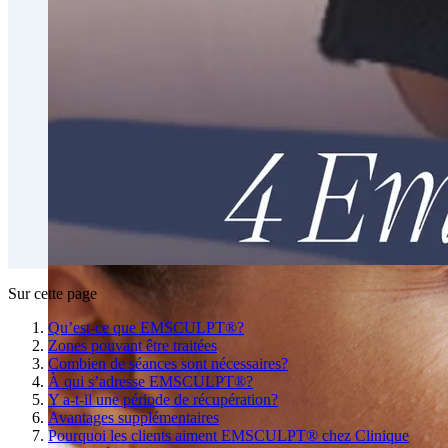
Perte de graisse et contournage corporel
CoolSculpting® Perte de graisse par contournage
corporel
Traitement injectable du double menton
Emsculpt NEO® Perte de gras par contournage du
corps
Slimwave Montreal Contournage
Contournement avec Venus Bliss MAX™ à Montréal |
Clinique Ideal Body
Sur cette page
Qu’est-ce que EMSCULPT®?
Zones pouvant être traitées
Combien de séances sont nécessaires?
À qui s’adresse EMSCULPT®?
Y a-t-il une période de récupération?
Avantages supplémentaires
Pourquoi les clients aiment EMSCULPT® chez Clinique