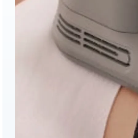
Amélioration du visage et du corps
Injections esthétiques d'acide hyaluronique
Relaxants musculaires (neuromodulateurs)
Lifting par fils PDO
triLift — Lifting sans chirurgie et tonification corporelle
à Montréal