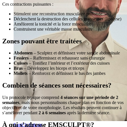
Ces contractions puissantes :
Stimulent une reconstruction musculaire profonde
Déclenchent la destruction des cellules graisseuses (lipolyse)
Améliorent la tonicité et la force musculaire
Construisent une véritable masse musculaire
Zones pouvant être traitées
Abdomen
– Sculptez et définissez votre sangle abdominale
Fessiers
– Raffermissez et rehaussez sans chirurgie
Cuisses
– Tonifiez l’intérieur et l’extérieur des cuisses
Bras
– Développez les biceps et triceps
Mollets
– Renforcez et définissez le bas des jambes
Combien de séances sont nécessaires?
Un protocole typique comprend
4 séances sur une période de 2
semaines
, mais nous personnalisons chaque plan en fonction de vos
objectifs et de votre morphologie. Les résultats peuvent continuer à
s’améliorer pendant
2 à 6 semaines
après la dernière séance.
À qui s’adresse EMSCULPT®?
Santé holistique