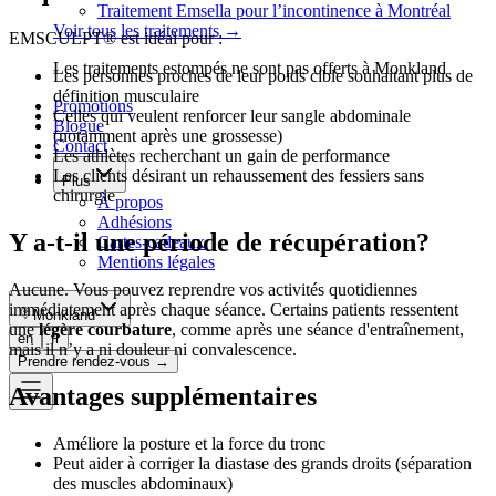
Traitement Emsella pour l’incontinence à Montréal
Voir tous les traitements
→
EMSCULPT® est idéal pour :
Les traitements estompés ne sont pas offerts à Monkland
Les personnes proches de leur poids cible souhaitant plus de
définition musculaire
Promotions
Celles qui veulent renforcer leur sangle abdominale
Blogue
(notamment après une grossesse)
Contact
Les athlètes recherchant un gain de performance
Les clients désirant un rehaussement des fessiers sans
Plus
chirurgie
À propos
Adhésions
Y a-t-il une période de récupération?
Cartes-cadeaux
Mentions légales
Aucune. Vous pouvez reprendre vos activités quotidiennes
immédiatement après chaque séance. Certains patients ressentent
Monkland
une
légère courbature
, comme après une séance d'entraînement,
en
fr
mais il n’y a ni douleur ni convalescence.
Prendre rendez-vous
→
Avantages supplémentaires
Améliore la posture et la force du tronc
Peut aider à corriger la diastase des grands droits (séparation
des muscles abdominaux)