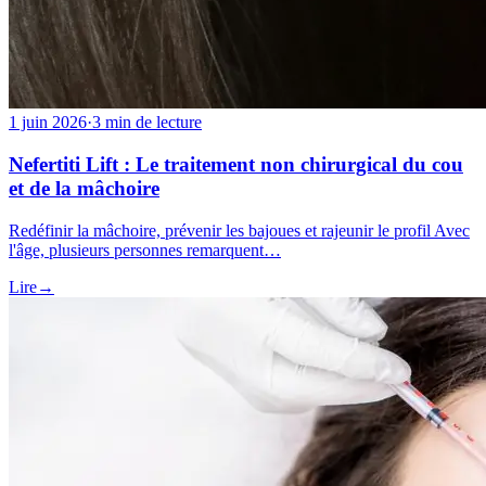
1 juin 2026
·
3 min de lecture
Nefertiti Lift : Le traitement non chirurgical du cou
et de la mâchoire
Redéfinir la mâchoire, prévenir les bajoues et rajeunir le profil Avec
l'âge, plusieurs personnes remarquent…
Lire
→