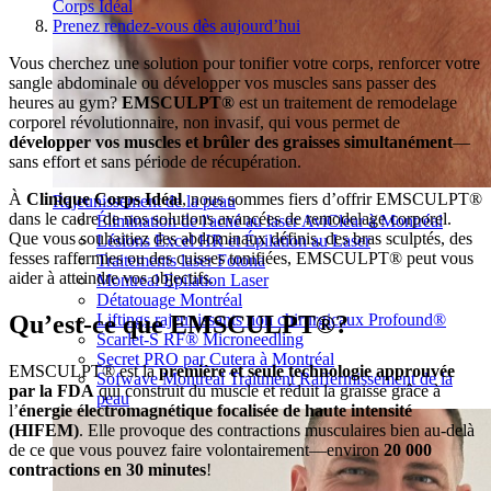
Corps Idéal
Prenez rendez-vous dès aujourd’hui
Vous cherchez une solution pour tonifier votre corps, renforcer votre
sangle abdominale ou développer vos muscles sans passer des
heures au gym?
EMSCULPT®
est un traitement de remodelage
corporel révolutionnaire, non invasif, qui vous permet de
développer vos muscles et brûler des graisses simultanément
—
sans effort et sans période de récupération.
À
Clinique Corps Idéal
, nous sommes fiers d’offrir EMSCULPT®
Rajeunissement de la peau
dans le cadre de nos solutions avancées de remodelage corporel.
Élimination de l'acné au laser AviClear à Montréal
Que vous souhaitiez des abdominaux définis, des bras sculptés, des
Lésions Excel HR et Épilation au Laser
fesses raffermies ou des cuisses tonifiées, EMSCULPT® peut vous
Traitements laser Fotona
aider à atteindre vos objectifs.
Montreal Epilation Laser
Détatouage Montréal
Qu’est-ce que EMSCULPT®?
Liftings rajeunissants non chirurgicaux Profound®
Scarlet-S RF® Microneedling
Secret PRO par Cutera à Montréal
EMSCULPT® est la
première et seule technologie approuvée
Sofwave Montreal Traitment Raffermissement de la
par la FDA
qui construit du muscle et réduit la graisse grâce à
peau
l’
énergie électromagnétique focalisée de haute intensité
(HIFEM)
. Elle provoque des contractions musculaires bien au-delà
de ce que vous pouvez faire volontairement—environ
20 000
contractions en 30 minutes
!