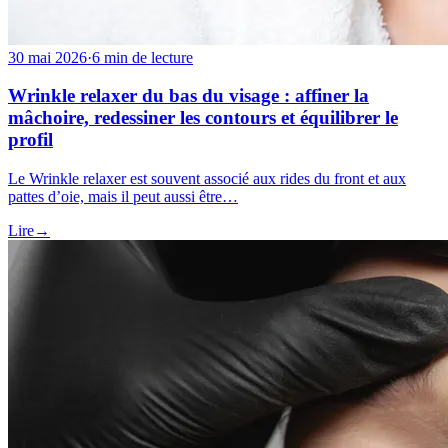
30 mai 2026
·
6 min de lecture
Wrinkle relaxer du bas du visage : affiner la
mâchoire, redessiner les contours et équilibrer le
profil
Le Wrinkle relaxer est souvent associé aux rides du front et aux
pattes d’oie, mais il peut aussi être…
Lire
→