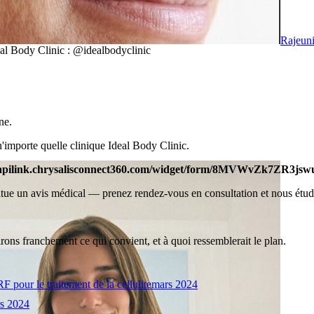
Rajeuni
eal Body Clinic : @idealbodyclinic
ne.
 n'importe quelle clinique Ideal Body Clinic.
//apilink.chrysalisconnect360.com/widget/form/8MVWvZk7ZR3js
stitue un avis médical — prenez rendez-vous en consultation et nous étud
irons franchement ce qui convient, et à quoi ressemblerait le plan.
 pour le traitement de la cellulite
mars 2024
s 2024