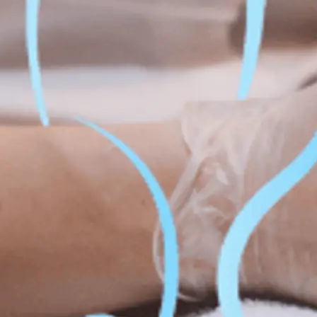
Perte d
el