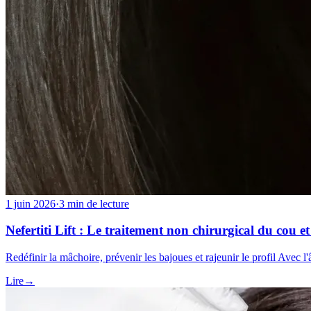
Plus
À propos
Adhésions
Cartes-cadeaux
Mentions légales
Monkland
en
fr
Prendre rendez-vous
→
1 juin 2026
·
3 min de lecture
Nefertiti Lift : Le traitement non chirurgical du cou e
Redéfinir la mâchoire, prévenir les bajoues et rajeunir le profil Avec
Lire
→