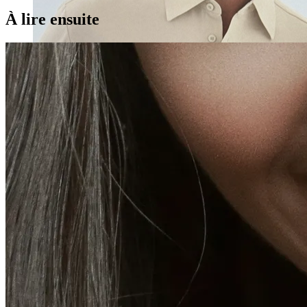
À lire ensuite
Traitement Emsella pour l’incontinence à Montréal
Voir tous les traitements
→
Les traitements estompés ne sont pas offerts à Monkland
Promotions
Blogue
Contact