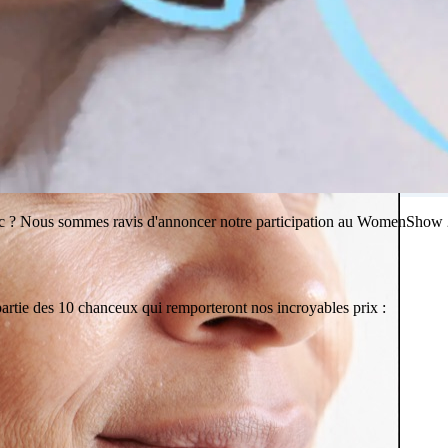
inique Ideal Body
inic ? Nous sommes ravis d'annoncer notre participation au WomenShow 
partie des 10 chanceux qui remporteront nos incroyables prix :