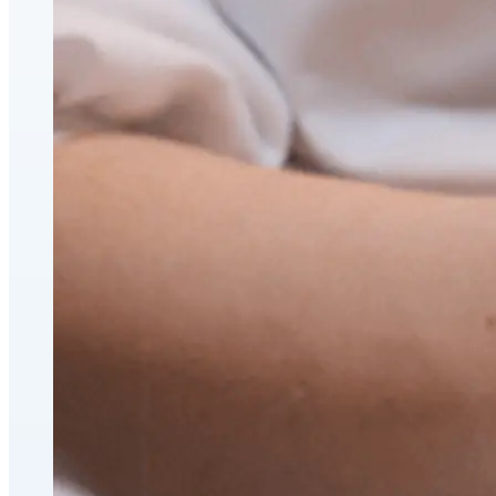
CoolSculpting® Perte de graisse par contournage corpor