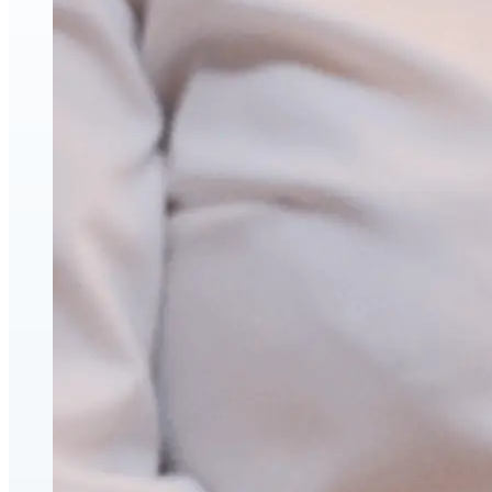
Injections esthétiques d'acide hyaluronique
Relaxants musculaires (neuromodulateurs)
Lifting par fils PDO
triLift — Lifting sans chirurgie et tonification corporelle