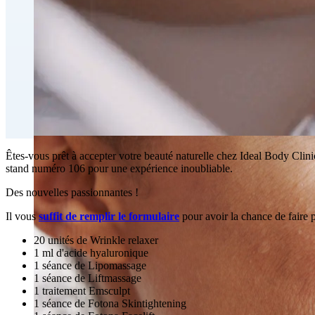
Traitement injectable du double menton
Emsculpt NEO® Perte de gras par contournage du corps
Slimwave Montreal Contournage
Contournement avec Venus Bliss MAX™ à Montréal | Cl
Êtes-vous prêt à accepter votre beauté naturelle chez Ideal Body Cl
stand numéro 106 pour une expérience inoubliable.
Des nouvelles passionnantes !
Il vous
suffit de remplir le formulaire
pour avoir la chance de faire 
20 unités de Wrinkle relaxer
1 ml d'acide hyaluronique
1 séance de Lipomassage
1 séance de Liftmassage
1 traitement Emsculpt
1 séance de Fotona Skintightening