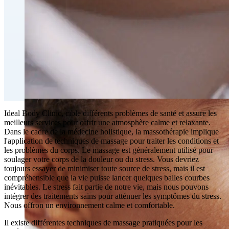
Perte de graisse et contournage corporel
CoolSculpting® Perte de graisse par contournage
corporel
Traitement injectable du double menton
Emsculpt NEO® Perte de gras par contournage du
corps
Slimwave Montreal Contournage
Contournement avec Venus Bliss MAX™ à Montréal |
Clinique Ideal Body
Ideal Body Clinic, cible différents problèmes de santé et assure les
meilleurs services pour offrir une atmosphère calme et relaxante.
Dans le cadre de la médecine holistique, la massothérapie implique
l'application de techniques de massage pour traiter les conditions et
les problèmes du corps. Le massage est généralement utilisé pour
soulager votre corps de la douleur ou du stress. Vous devriez
toujours essayer de minimiser toute source de stress, mais il est
compréhensible que la vie puisse lancer quelques balles courbes
inévitables. Le stress fait partie de notre vie, mais nous pouvons
intégrer des traitements sains pour atténuer les symptômes du stress.
Nous offron un environnement calme et comfortable.
Il existe différentes techniques de massage pratiquées pour les