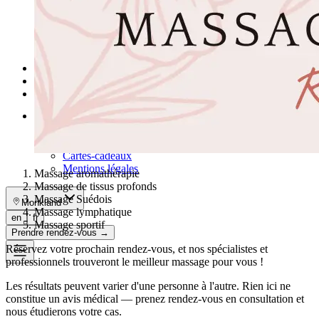
Traitement Emsella pour l’incontinence à Montréal
Voir tous les traitements
→
Les traitements estompés ne sont pas offerts à Monkland
Promotions
Blogue
Contact
Plus
À propos
Adhésions
Cartes-cadeaux
Mentions légales
Massage aromathérapie
Massage de tissus profonds
Massage Suédois
Monkland
Massage lymphatique
en
fr
Massage sportif
Prendre rendez-vous
→
Réservez votre prochain rendez-vous, et nos spécialistes et
professionnels trouveront le meilleur massage pour vous !
Les résultats peuvent varier d'une personne à l'autre. Rien ici ne
constitue un avis médical — prenez rendez-vous en consultation et
nous étudierons votre cas.