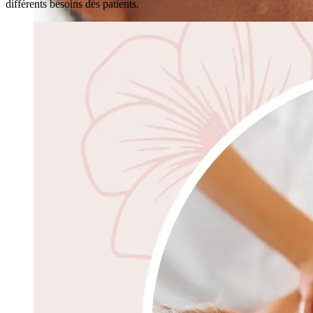
différents besoins des patients.
Rajeunissement de la peau
Élimination de l'acné au laser AviClear à Montréal
Lésions Excel HR et Épilation au Laser
Traitements laser Fotona
Montreal Epilation Laser
Détatouage Montréal
Liftings rajeunissants non chirurgicaux Profound®
Scarlet-S RF® Microneedling
Secret PRO par Cutera à Montréal
Sofwave Montreal Traitment Raffermissement de la
peau