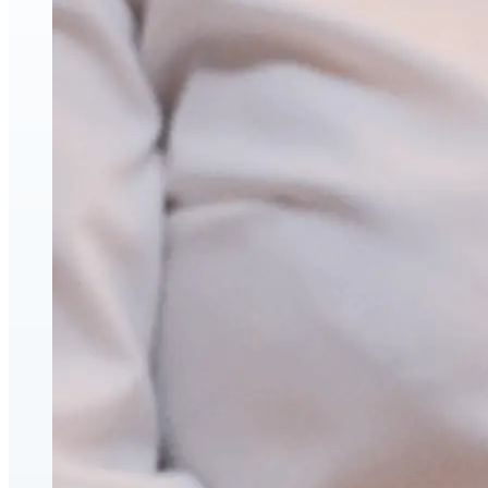
Amélioration du visage et du corps
Injections esthétiques d'acide hyaluronique
Relaxants musculaires (neuromodulateurs)
Lifting par fils PDO
triLift — Lifting sans chirurgie et tonification corporelle
à Montréal