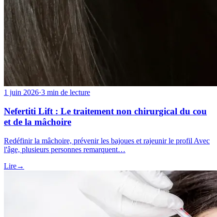
1 juin 2026
·
3 min de lecture
Nefertiti Lift : Le traitement non chirurgical du cou
et de la mâchoire
Redéfinir la mâchoire, prévenir les bajoues et rajeunir le profil Avec
l'âge, plusieurs personnes remarquent…
Lire
→