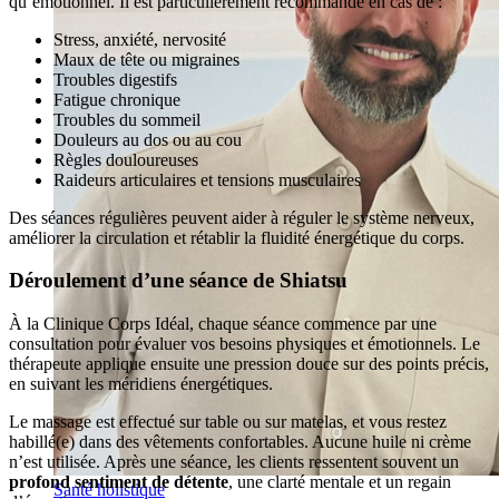
qu’émotionnel. Il est particulièrement recommandé en cas de :
Stress, anxiété, nervosité
Maux de tête ou migraines
Troubles digestifs
Fatigue chronique
Troubles du sommeil
Douleurs au dos ou au cou
Règles douloureuses
Raideurs articulaires et tensions musculaires
Des séances régulières peuvent aider à réguler le système nerveux,
améliorer la circulation et rétablir la fluidité énergétique du corps.
Déroulement d’une séance de Shiatsu
À la Clinique Corps Idéal, chaque séance commence par une
consultation pour évaluer vos besoins physiques et émotionnels. Le
thérapeute applique ensuite une pression douce sur des points précis,
en suivant les méridiens énergétiques.
Le massage est effectué sur table ou sur matelas, et vous restez
habillé(e) dans des vêtements confortables. Aucune huile ni crème
n’est utilisée. Après une séance, les clients ressentent souvent un
profond sentiment de détente
, une clarté mentale et un regain
Santé holistique