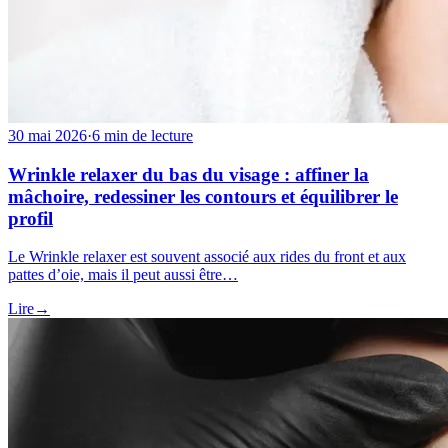
30 mai 2026
·
6 min de lecture
Wrinkle relaxer du bas du visage : affiner la
mâchoire, redessiner les contours et équilibrer le
profil
Le Wrinkle relaxer est souvent associé aux rides du front et aux
pattes d’oie, mais il peut aussi être…
Lire
→