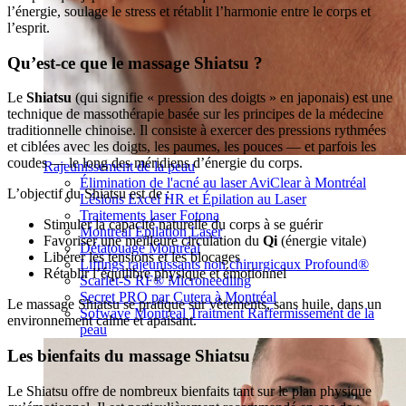
l’énergie, soulage le stress et rétablit l’harmonie entre le corps et
l’esprit.
Qu’est-ce que le massage Shiatsu ?
Le
Shiatsu
(qui signifie « pression des doigts » en japonais) est une
technique de massothérapie basée sur les principes de la médecine
traditionnelle chinoise. Il consiste à exercer des pressions rythmées
et ciblées avec les doigts, les paumes, les pouces — et parfois les
coudes — le long des méridiens d’énergie du corps.
Rajeunissement de la peau
Élimination de l'acné au laser AviClear à Montréal
L’objectif du Shiatsu est de :
Lésions Excel HR et Épilation au Laser
Traitements laser Fotona
Stimuler la capacité naturelle du corps à se guérir
Montreal Epilation Laser
Favoriser une meilleure circulation du
Qi
(énergie vitale)
Détatouage Montréal
Libérer les tensions et les blocages
Liftings rajeunissants non chirurgicaux Profound®
Rétablir l’équilibre physique et émotionnel
Scarlet-S RF® Microneedling
Secret PRO par Cutera à Montréal
Le massage Shiatsu se pratique sur vêtements, sans huile, dans un
Sofwave Montreal Traitment Raffermissement de la
environnement calme et apaisant.
peau
Les bienfaits du massage Shiatsu
Le Shiatsu offre de nombreux bienfaits tant sur le plan physique