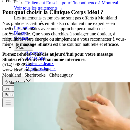
d’énergie.
Traitement Emsella pour l’incontinence à Montréal
Voir tous les traitements
→
Pourquoi choisir la Clinique Corps Idéal ?
Les traitements estompés ne sont pas offerts à Monkland
Nos praticiens certifiés en Shiatsu combinent une expertise en
Promotions
médecines orientales avec une approche personnalisée et
Blogue
professionnelle. Que vous cherchiez à soulager une douleur, à
Contact
rééquilibrer votre énergie ou simplement à vous reconnecter à vous-
même, le
massage Shiatsu
est une solution naturelle et efficace.
Plus
À propos
Prenez rendez-vous dès aujourd’hui pour votre massage
Adhésions
Shiatsu et retrouvez l’harmonie intérieure.
Cartes-cadeaux
(514) 998-0998
Mentions légales
www.idealbodyclinic.com
Monkland | Sherbrooke | Châteauguay
Monkland
en
fr
Prendre rendez-vous
→