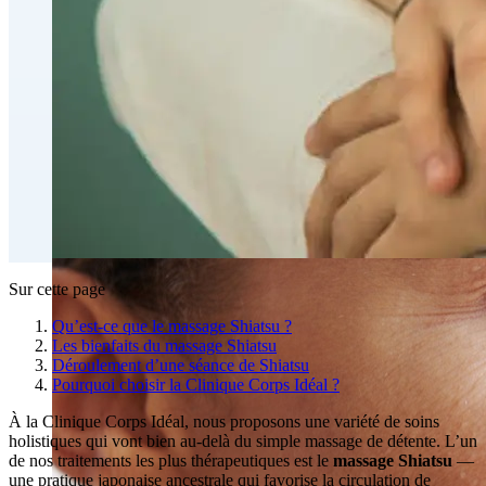
Perte de graisse et contournage corporel
CoolSculpting® Perte de graisse par contournage
corporel
Traitement injectable du double menton
Emsculpt NEO® Perte de gras par contournage du
corps
Slimwave Montreal Contournage
Contournement avec Venus Bliss MAX™ à Montréal |
Clinique Ideal Body
Sur cette page
Qu’est-ce que le massage Shiatsu ?
Les bienfaits du massage Shiatsu
Déroulement d’une séance de Shiatsu
Pourquoi choisir la Clinique Corps Idéal ?
À la Clinique Corps Idéal, nous proposons une variété de soins
holistiques qui vont bien au-delà du simple massage de détente. L’un
de nos traitements les plus thérapeutiques est le
massage Shiatsu
—
une pratique japonaise ancestrale qui favorise la circulation de