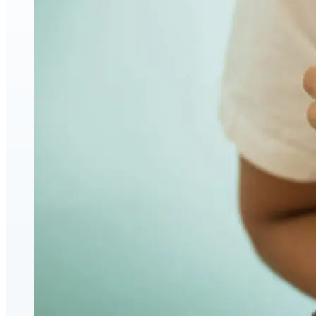
Amélioration du visage et du corps
Injections esthétiques d'acide hyaluronique
Relaxants musculaires (neuromodulateurs)
Lifting par fils PDO
triLift — Lifting sans chirurgie et tonification corporelle
à Montréal