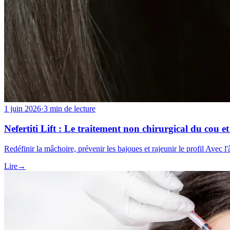
1 juin 2026
·
3 min de lecture
Nefertiti Lift : Le traitement non chirurgical du cou e
Redéfinir la mâchoire, prévenir les bajoues et rajeunir le profil Avec
Lire
→