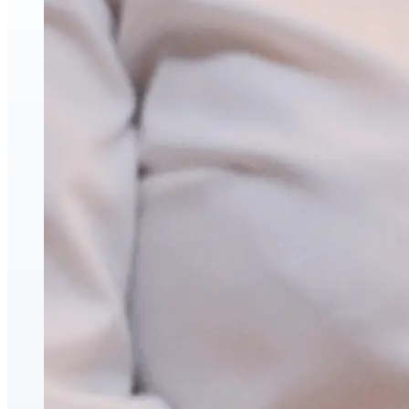
Injections esthétiques d'acide hyaluronique
Relaxants musculaires (neuromodulateurs)
Lifting par fils PDO
triLift — Lifting sans chirurgie et tonification corporelle