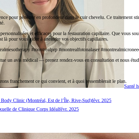
ce pour pénétrer en profondeur dans le cuir chevelu. Ce traitement stim
té.
ersonnalisées et efficaces pour la restauration capillaire. Que vous souh
 là pour vous aider à atteindre vos objectifs capillaires.
ealmesotherapy #montrealprp #montrealfotonalaser #montrealmicroneed
stitue un avis médical — prenez rendez-vous en consultation et nous étud
irons franchement ce qui convient, et à quoi ressemblerait le plan.
Santé h
l Body Clinic (Montréal, Est de l’Île, Rive-Sud)
févr. 2025
xuelle de Clinique Corps Idéal
févr. 2025