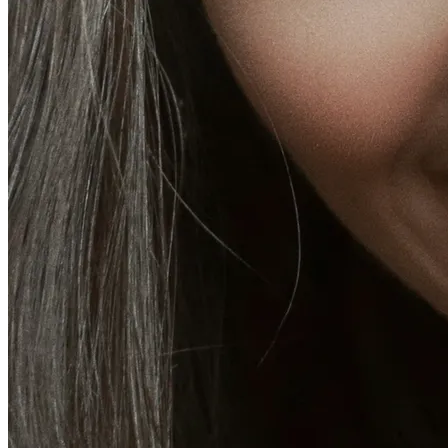
Plus
À propos
Adhésions
Cartes-cadeaux
Mentions légales
Monkland
en
fr
Prendre rendez-vous
→