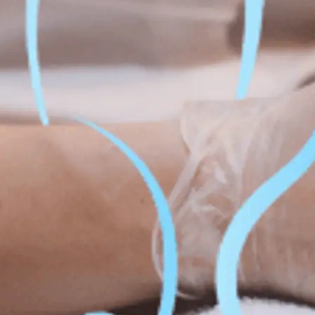
Perte d
el