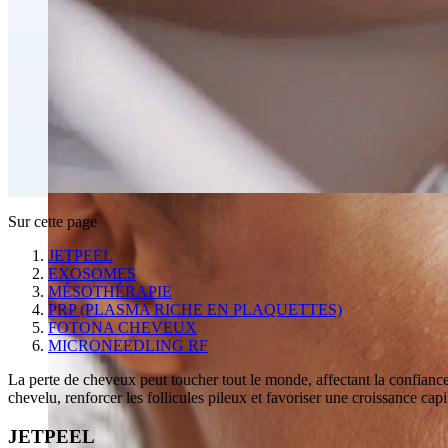
Traitement injectable du double menton
Emsculpt NEO® Perte de gras par contournage du corps
Slimwave Montreal Contournage
Contournement avec Venus Bliss MAX™ à Montréal | Cl
Sur cette page
JETPEEL
EXOSOMES
MÉSOTHÉRAPIE
PRP (PLASMA RICHE EN PLAQUETTES)
FOTONA CHEVEUX
MICRONEEDLING RF
La perte de cheveux peut toucher tout le monde, affectant la confiance 
chevelu, renforcer les follicules pileux et favoriser une croissance capil
JETPEEL