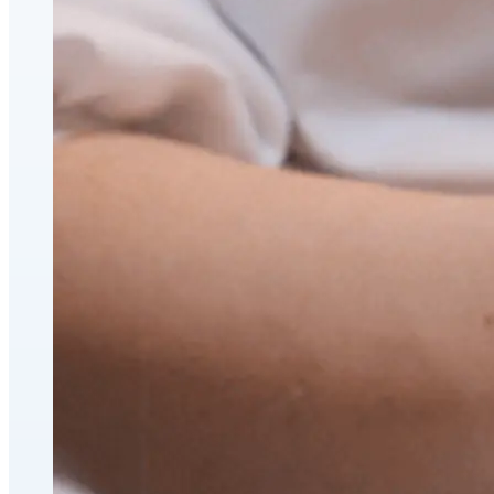
CoolSculpting® Perte de graisse par contournage corpor