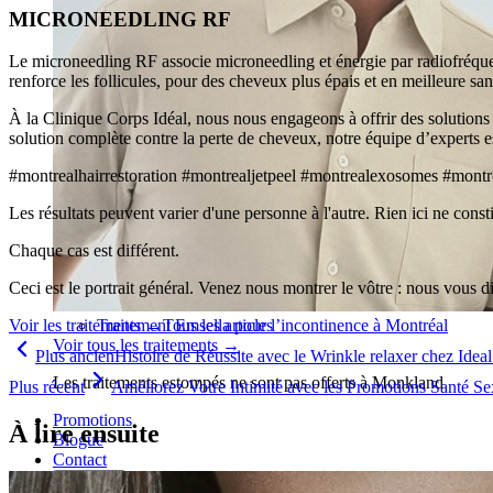
MICRONEEDLING RF
Le microneedling RF associe microneedling et énergie par radiofréquen
renforce les follicules, pour des cheveux plus épais et en meilleure san
À la Clinique Corps Idéal, nous nous engageons à offrir des solutions p
solution complète contre la perte de cheveux, notre équipe d’experts est
#montrealhairrestoration #montrealjetpeel #montrealexosomes #montr
Les résultats peuvent varier d'une personne à l'autre. Rien ici ne con
Chaque cas est différent.
Ceci est le portrait général. Venez nous montrer le vôtre : nous vous d
Traitement Emsella pour l’incontinence à Montréal
Voir les traitements
→
Tous les articles
Voir tous les traitements
→
Plus ancien
Histoire de Réussite avec le Wrinkle relaxer chez Idea
Les traitements estompés ne sont pas offerts à Monkland
Plus récent
Améliorez Votre Intimité avec les Promotions Santé Se
Promotions
À lire ensuite
Blogue
Contact