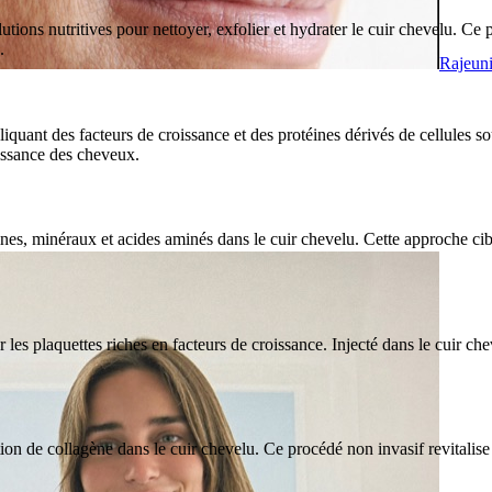
olutions nutritives pour nettoyer, exfolier et hydrater le cuir chevelu. C
.
Rajeuni
uant des facteurs de croissance et des protéines dérivés de cellules so
oissance des cheveux.
s, minéraux et acides aminés dans le cuir chevelu. Cette approche ciblée
r les plaquettes riches en facteurs de croissance. Injecté dans le cuir ch
tion de collagène dans le cuir chevelu. Ce procédé non invasif revitalise