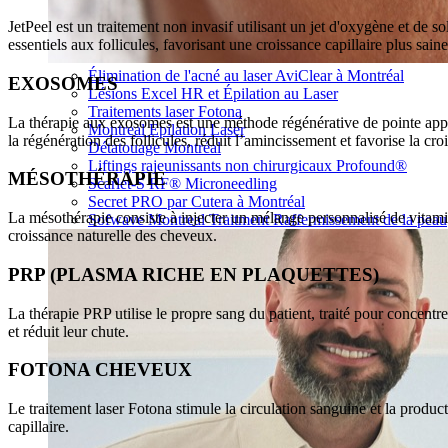
JetPeel est un traitement non invasif utilisant un jet d'oxygène et de s
essentiels aux follicules, favorisant une croissance capillaire plus saine
Élimination de l'acné au laser AviClear à Montréal
EXOSOMES
Lésions Excel HR et Épilation au Laser
Traitements laser Fotona
La thérapie aux exosomes est une méthode régénérative de pointe appliq
Montreal Epilation Laser
la régénération des follicules, réduit l’amincissement et favorise la cr
Détatouage Montréal
Liftings rajeunissants non chirurgicaux Profound®
MÉSOTHÉRAPIE
Scarlet-S RF® Microneedling
Secret PRO par Cutera à Montréal
La mésothérapie consiste à injecter un mélange personnalisé de vitamine
Sofwave Montreal Traitment Raffermissement de la peau
croissance naturelle des cheveux.
PRP (PLASMA RICHE EN PLAQUETTES)
La thérapie PRP utilise le propre sang du patient, traité pour concentre
et réduit leur chute.
FOTONA CHEVEUX
Le traitement laser Fotona stimule la circulation sanguine et la produc
capillaire.