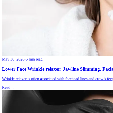
More
About
Memberships
Gift cards
Legal
Monkland
en
fr
Book a consultation
→
May 30, 2026
·
5 min read
Lower Face Wrinkle relaxer: Jawline Slimming, Faci
Wrinkle relaxer is often associated with forehead lines and crow’s feet
Read
→