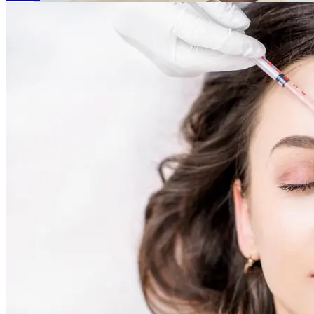
Emsella Treatment for Incontinence in Montreal
View all treatments
→
Dimmed treatments aren't offered at Monkland
Promotions
Blog
Contact