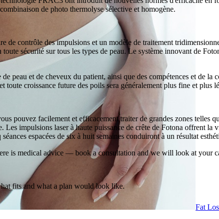
hnologie FRAC3 ont introduit de nouvelles normes d'efficacité en fourn
ne combinaison de photo thermolyse sélective et homogène.
e de contrôle des impulsions et un modèle de traitement tridimensionne
 toute sécurité sur tous les types de peau. Le système innovant de Foton
e de peau et de cheveux du patient, ainsi que des compétences et de la c
, et toute croissance future des poils sera généralement plus fine et pl
pouvez facilement et efficacement traiter de grandes zones telles que le
me. Les impulsions laser à haute puissance de crête de Fotona offrent la 
inq séances espacées de six à huit semaines conduiront à un résultat esthét
ere is medical advice — book a consultation and we will look at your c
what fits and what a plan would look like.
Fat Lo