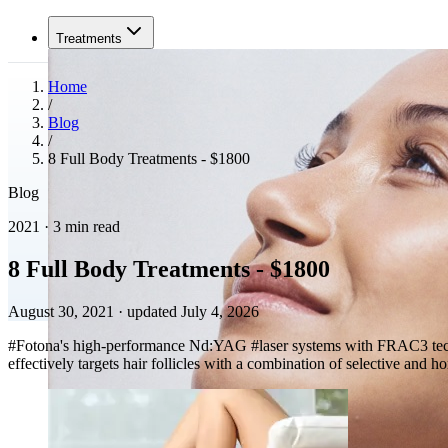
Treatments
Home
/
Blog
/
8 Full Body Treatments - $1800
Blog
2021 · 3 min read
8 Full Body Treatments - $1800
August 30, 2021
·
updated July 4, 2026
#Fotona's high-performance Nd:YAG #laser systems with FRAC3 technol
effectively targets hair follicles with a combination of selective and