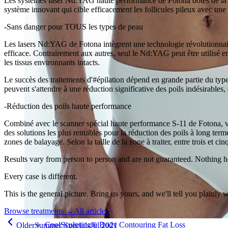
Les systèmes laser Nd:YAG haute performance de Fotona dotés de la tec
système innovant qui cible efficacement les follicules pileux avec u
-Sans danger pour TOUS les types de peau
Les lasers Nd:YAG de Fotona intègrent une technologie révolutionnair
efficace. Contrairement aux autres, seul le Nd:YAG peut être utilisé en
les tissus environnants intacts.
Le succès des traitements d'#épilation dépend en grande partie du typ
peuvent s'attendre à une réduction significative des poils indésirables
-Réduction des poils haute performance
Combiné avec le scanner spécial haute performance S-11 de Fotona, vous 
des solutions les plus rentables pour la réduction des poils à long ter
zones de balayage. Selon la taille de la zone à traiter, entre trois et c
Results vary from person to person and are not guaranteed. Nothing h
Every case is different.
This is the general picture. Bring us yours, and we'll tell you plainly 
Browse treatments
→
All articles
CoolSculpting® Body Contouring Fat Loss
Older
Summer Specials
Jul 2021