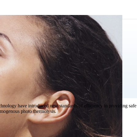
ogy have introduced new standards of efficiency in providing safe an
 homogenous photo thermolysis.