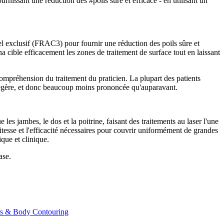
issant une réduction des #poils sûre et efficace - en utilisant un
l exclusif (FRAC3) pour fournir une réduction des poils sûre et
a cible efficacement les zones de traitement de surface tout en laissant
ompréhension du traitement du praticien. La plupart des patients
us légère, et donc beaucoup moins prononcée qu'auparavant.
s jambes, le dos et la poitrine, faisant des traitements au laser l'une
vitesse et l'efficacité nécessaires pour couvrir uniformément de grandes
ique et clinique.
ase.
ss & Body Contouring