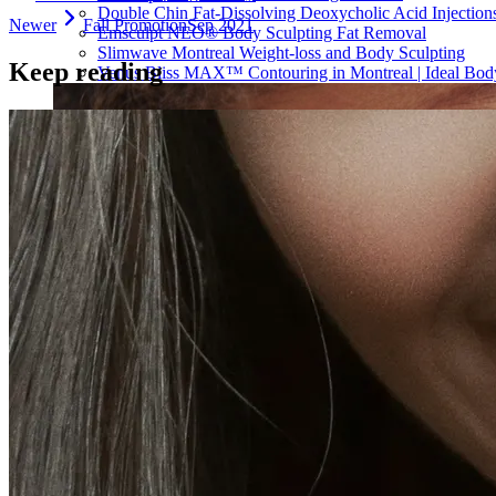
Double Chin Fat-Dissolving Deoxycholic Acid Injections
Newer
Fall Promotion
Sep 2021
Emsculpt NEO® Body Sculpting Fat Removal
Slimwave Montreal Weight-loss and Body Sculpting
Keep reading
Venus Bliss MAX™ Contouring in Montreal | Ideal Body