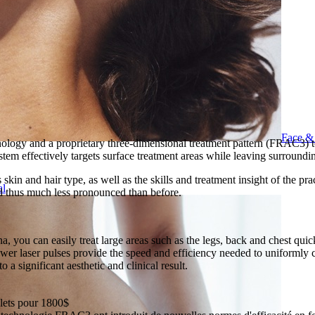
Face &
ology and a proprietary three-dimensional treatment pattern (FRAC3) to
tem effectively targets surface treatment areas while leaving surroundin
skin and hair type, as well as the skills and treatment insight of the pr
al
and thus much less pronounced than before.
you can easily treat large areas such as the legs, back and chest quickl
ower laser pulses provide the speed and efficiency needed to uniformly 
o a significant aesthetic and clinical result.
ts pour 1800$