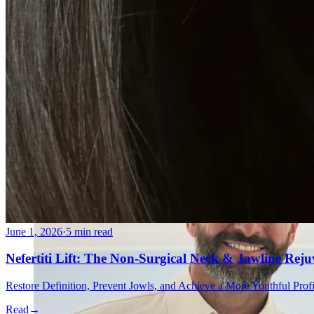
AviClear Acne Laser Removal Treatment in Montreal
Excel HR Laser Genesis, Lesions and Laser Hair Remov
Fotona Laser Treatments
Laser Hair Removal Montreal Treatment
Laser Tattoo Removal Montreal
Profound® Non-surgical Rejuvenating Lifts
Scarlet-S RF® Microneedling
Secret™ PRO Microneedling RF and CO2 Laser Treatm
Sofwave Skin Tightening Treatment Montreal
June 1, 2026
·
5 min read
Nefertiti Lift: The Non-Surgical Neck & Jawline Rej
Restore Definition, Prevent Jowls, and Achieve a More Youthful Pro
Read
→