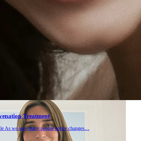
Skin R
al
ents
uvenation Treatment
file As we age, many people notice changes…