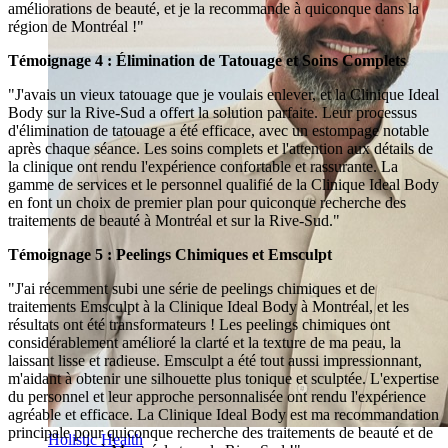
améliorations de beauté, et je la recommande à quiconque dans la
région de Montréal !"
Témoignage 4 : Élimination de Tatouage et Soins Complets
"J'avais un vieux tatouage que je voulais enlever, et la Clinique Ideal
Body sur la Rive-Sud a offert la solution parfaite. Leur processus
d'élimination de tatouage a été efficace, avec un estompage notable
après chaque séance. Les soins complets et l'attention aux détails de
la clinique ont rendu l'expérience confortable et rassurante. La
gamme de services et le personnel qualifié de la Clinique Ideal Body
en font un choix de premier plan pour quiconque recherche des
traitements de beauté à Montréal et sur la Rive-Sud."
Témoignage 5 : Peelings Chimiques et Emsculpt
"J'ai récemment subi une série de peelings chimiques et de
traitements Emsculpt à la Clinique Ideal Body à Montréal, et les
résultats ont été transformateurs ! Les peelings chimiques ont
considérablement amélioré la clarté et la texture de ma peau, la
laissant lisse et radieuse. Emsculpt a été tout aussi impressionnant,
m'aidant à obtenir une silhouette plus tonique et sculptée. L'expertise
du personnel et leur approche personnalisée ont rendu l'expérience
agréable et efficace. La Clinique Ideal Body est ma recommandation
principale pour quiconque recherche des traitements de beauté et de
Holistic Health