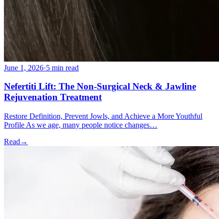
June 1, 2026
·
5 min read
Nefertiti Lift: The Non-Surgical Neck & Jawline
Rejuvenation Treatment
Restore Definition, Prevent Jowls, and Achieve a More Youthful
Profile As we age, many people notice changes…
Read
→