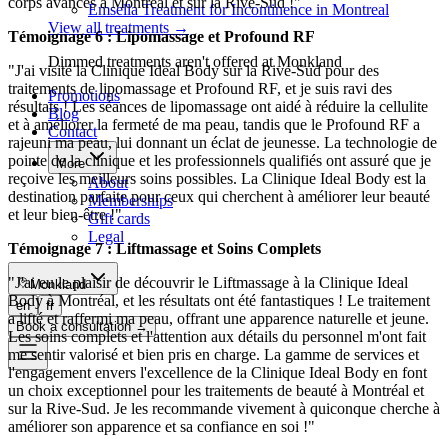
corps avancés à Montréal et sur la Rive-Sud !"
Emsella Treatment for Incontinence in Montreal
View all treatments
→
Témoignage 6 : Lipomassage et Profound RF
Dimmed treatments aren't offered at Monkland
"J'ai visité la Clinique Ideal Body sur la Rive-Sud pour des
traitements de lipomassage et Profound RF, et je suis ravi des
Promotions
résultats ! Les séances de lipomassage ont aidé à réduire la cellulite
Blog
et à améliorer la fermeté de ma peau, tandis que le Profound RF a
Contact
rajeuni ma peau, lui donnant un éclat de jeunesse. La technologie de
pointe de la clinique et les professionnels qualifiés ont assuré que je
More
reçoive les meilleurs soins possibles. La Clinique Ideal Body est la
About
destination parfaite pour ceux qui cherchent à améliorer leur beauté
Memberships
et leur bien-être !"
Gift cards
Legal
Témoignage 7 : Liftmassage et Soins Complets
"J'ai eu le plaisir de découvrir le Liftmassage à la Clinique Ideal
Monkland
Body à Montréal, et les résultats ont été fantastiques ! Le traitement
en
fr
a lifté et raffermi ma peau, offrant une apparence naturelle et jeune.
Book a consultation
→
Les soins complets et l'attention aux détails du personnel m'ont fait
me sentir valorisé et bien pris en charge. La gamme de services et
l'engagement envers l'excellence de la Clinique Ideal Body en font
un choix exceptionnel pour les traitements de beauté à Montréal et
sur la Rive-Sud. Je les recommande vivement à quiconque cherche à
améliorer son apparence et sa confiance en soi !"