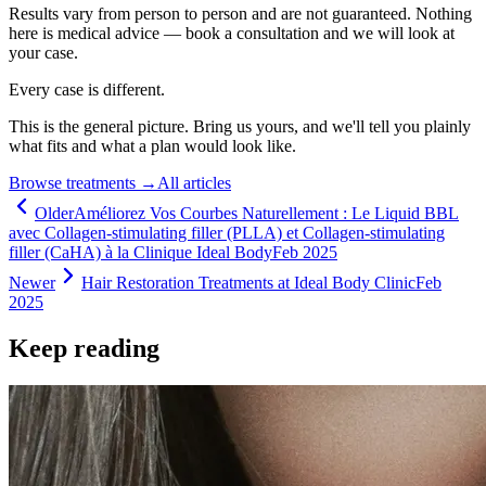
Results vary from person to person and are not guaranteed. Nothing
here is medical advice — book a consultation and we will look at
your case.
Every case is different.
This is the general picture. Bring us yours, and we'll tell you plainly
what fits and what a plan would look like.
Browse treatments
→
All articles
Older
Améliorez Vos Courbes Naturellement : Le Liquid BBL
avec Collagen-stimulating filler (PLLA) et Collagen-stimulating
filler (CaHA) à la Clinique Ideal Body
Feb 2025
Newer
Hair Restoration Treatments at Ideal Body Clinic
Feb
2025
Keep reading