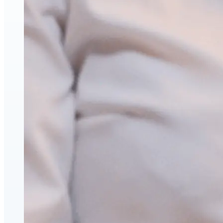
Face & Body Enhancement
Hyaluronic Acid Dermal & Lip Filler Injections
Neuromodulators (Botulinum Toxin)
PDO Thread Lifts
triLift Non-Surgical Facelift and Body Toning in
Montreal