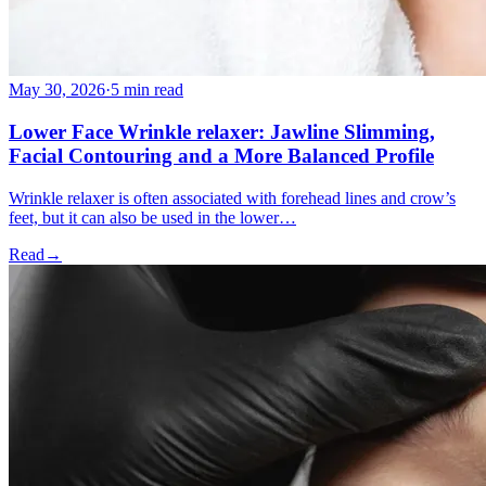
May 30, 2026
·
5 min read
Lower Face Wrinkle relaxer: Jawline Slimming,
Facial Contouring and a More Balanced Profile
Wrinkle relaxer is often associated with forehead lines and crow’s
feet, but it can also be used in the lower…
Read
→