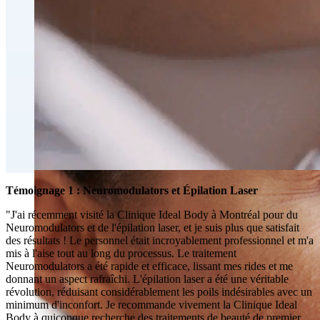
Fat Loss & Body Contouring
CoolSculpting® Body Contouring Fat Loss
Double Chin Fat-Dissolving Deoxycholic Acid
Injections in Montreal
Emsculpt NEO® Body Sculpting Fat Removal
Slimwave Montreal Weight-loss and Body Sculpting
Venus Bliss MAX™ Contouring in Montreal | Ideal
Body Clinic
Témoignage 1 : Neuromodulators et Épilation Laser
"J'ai récemment visité la Clinique Ideal Body à Montréal pour du
Neuromodulators et de l'épilation laser, et je suis plus que satisfait
des résultats ! Le personnel était incroyablement professionnel et m'a
mis à l'aise tout au long du processus. Le traitement
Neuromodulators a été rapide et efficace, lissant mes rides et me
donnant un aspect rafraîchi. L'épilation laser a été une véritable
révolution, réduisant considérablement les poils indésirables avec un
minimum d'inconfort. Je recommande vivement la Clinique Ideal
Body à quiconque recherche des traitements de beauté de premier