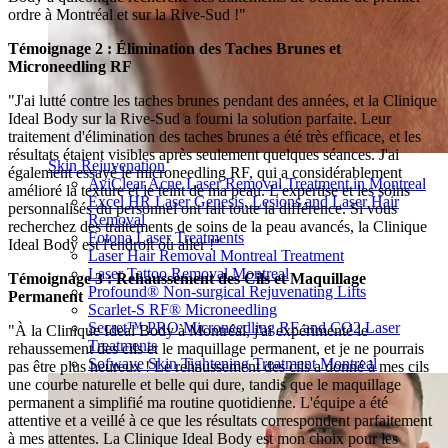
ordre à Montréal et sur la Rive-Sud !"
Témoignage 2 : Élimination des Taches Brunes et
Microneedling RF
"J'ai lutté contre les taches brunes pendant des années, et la Clinique
Ideal Body sur la Rive-Sud a fourni la solution parfaite. Leur
traitement d'élimination des taches brunes a été très efficace, et les
résultats étaient visibles après seulement quelques séances. J'ai
Skin Rejuvenation
également essayé le microneedling RF, qui a considérablement
AviClear Acne Laser Removal Treatment in Montreal
amélioré la texture et le teint de ma peau. L'expertise et les soins
Excel HR Laser Genesis, Lesions and Laser Hair
personnalisés du personnel ont fait toute la différence. Si vous
Removal
recherchez des traitements de soins de la peau avancés, la Clinique
Fotona Laser Treatments
Ideal Body est l'endroit où aller !"
Laser Hair Removal Montreal Treatment
Laser Tattoo Removal Montreal
Témoignage 3 : Rehaussement des Cils et Maquillage
Profound® Non-surgical Rejuvenating Lifts
Permanent
Scarlet-S RF® Microneedling
Secret™ PRO Microneedling RF and CO2 Laser
"À la Clinique Ideal Body à Montréal, j'ai expérimenté le
Treatments
rehaussement des cils et le maquillage permanent, et je ne pourrais
Sofwave Skin Tightening Treatment Montreal
pas être plus heureux ! Le rehaussement des cils a donné à mes cils
une courbe naturelle et belle qui dure, tandis que le maquillage
permanent a simplifié ma routine quotidienne. L'équipe a été
attentive et a veillé à ce que les résultats correspondent parfaitement
à mes attentes. La Clinique Ideal Body est mon choix pour les