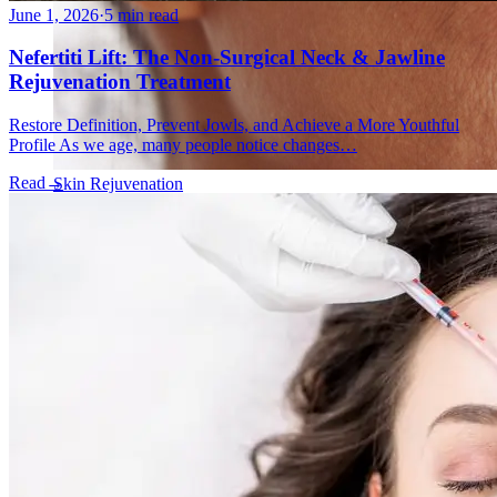
June 1, 2026
·
5 min read
Nefertiti Lift: The Non-Surgical Neck & Jawline
Rejuvenation Treatment
Restore Definition, Prevent Jowls, and Achieve a More Youthful
Profile As we age, many people notice changes…
Read
→
Skin Rejuvenation
AviClear Acne Laser Removal Treatment in Montreal
Excel HR Laser Genesis, Lesions and Laser Hair
Removal
Fotona Laser Treatments
Laser Hair Removal Montreal Treatment
Laser Tattoo Removal Montreal
Profound® Non-surgical Rejuvenating Lifts
Scarlet-S RF® Microneedling
Secret™ PRO Microneedling RF and CO2 Laser
Treatments
Sofwave Skin Tightening Treatment Montreal