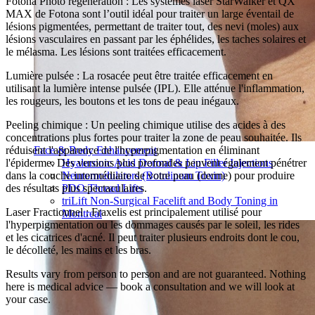
Fotona Photo régénération : Les systèmes laser StarWalker et QX
MAX de Fotona sont l’outil idéal pour traiter un large éventail de
lésions pigmentées, permettant de traiter tout, des nevi (moles) aux
lésions vasculaires en passant par les éphélides, les taches solaires et
le mélasma. Les lésions sont traitées efficacement.
Lumière pulsée : La rosacée peut être traitée efficacement en
utilisant la lumière intense pulsée (IPL). Elle atténue l'inflammation,
les rougeurs, les boutons et les tons de peau inégaux.
Peeling chimique : Un peeling chimique utilise des acides à des
concentrations plus fortes pour traiter la zone de peau souhaitée. Ils
réduisent l'apparence de l'hyperpigmentation en éliminant
Face & Body Enhancement
l'épiderme. Des versions plus profondes peuvent également pénétrer
Hyaluronic Acid Dermal & Lip Filler Injections
dans la couche intermédiaire de votre peau (derme) pour produire
Neuromodulators (Botulinum Toxin)
des résultats plus spectaculaires.
PDO Thread Lifts
triLift Non-Surgical Facelift and Body Toning in
Laser Fractionnel : Fraxelis est principalement utilisé pour
Montreal
l'hyperpigmentation ou les dommages causés par le soleil, les rides
et les cicatrices d'acné. Il peut traiter plusieurs endroits dont le cou,
le décolleté, les mains et les bras.
Results vary from person to person and are not guaranteed. Nothing
here is medical advice — book a consultation and we will look at
your case.