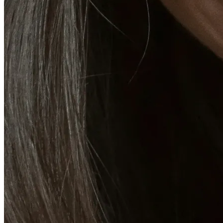
Fat Loss & Body Contouring
CoolSculpting® Body Contouring Fat Loss
Double Chin Fat-Dissolving Deoxycholic Acid
Injections in Montreal
Emsculpt NEO® Body Sculpting Fat Removal
Slimwave Montreal Weight-loss and Body Sculpting
Venus Bliss MAX™ Contouring in Montreal | Ideal
Body Clinic