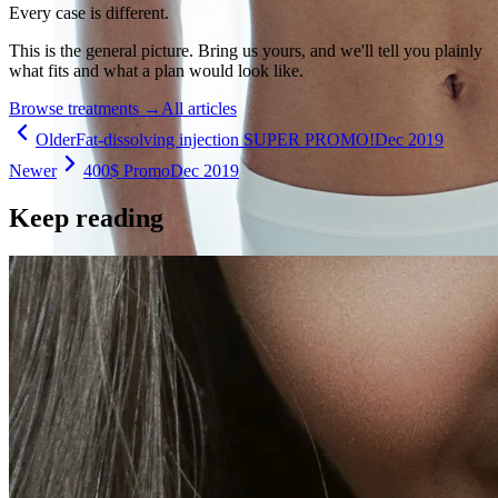
Every case is different.
This is the general picture. Bring us yours, and we'll tell you plainly
what fits and what a plan would look like.
Browse treatments
→
All articles
Older
Fat-dissolving injection SUPER PROMO!
Dec 2019
Newer
400$ Promo
Dec 2019
Keep reading