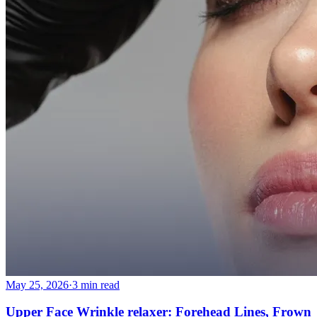
May 25, 2026
·
3 min read
Upper Face Wrinkle relaxer: Forehead Lines, Frown