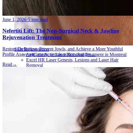
June 1, 2026
·
5 min read
Nefertiti Lift: The Non-Surgical Neck & Jawline
Rejuvenation Treatment
Restore Definition, Prevent Jowls, and Achieve a More Youthful
Skin Rejuvenation
Profile As we age, many people notice changes…
AviClear Acne Laser Removal Treatment in Montreal
Excel HR Laser Genesis, Lesions and Laser Hair
Read
→
Removal
Fotona Laser Treatments
Laser Hair Removal Montreal Treatment
Laser Tattoo Removal Montreal
Profound® Non-surgical Rejuvenating Lifts
Scarlet-S RF® Microneedling
Secret™ PRO Microneedling RF and CO2 Laser
Treatments
Sofwave Skin Tightening Treatment Montreal