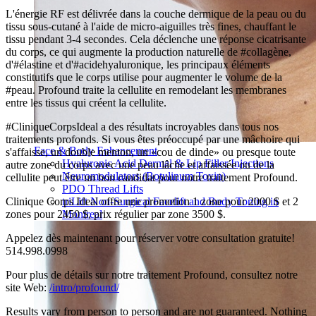
L'énergie RF est délivrée dans la couche dermique de la peau ou du
tissu sous-cutané à l'aide de micro-aiguilles très fines, chauffant le
tissu pendant 3-4 secondes. Cela déclenche une réponse cicatrisante
du corps, ce qui augmente la production naturelle de #collagène,
d'#élastine et d'#acidehyaluronique, les principaux éléments
constitutifs que le corps utilise pour augmenter le volume de la
#peau. Profound traite la cellulite en remodelant les membranes
entre les tissus qui créent la cellulite.
#CliniqueCorpsIdeal a des résultats incroyables dans tous nos
traitements profonds. Si vous êtes préoccupé par une mâchoire qui
Face & Body Enhancement
s'affaisse, un double menton, un «cou de dinde» ou presque toute
Hyaluronic Acid Dermal & Lip Filler Injections
autre zone du corps avec une peau lâche et affaissée ou de la
Neuromodulators (Botulinum Toxin)
cellulite peut être un bon candidat pour notre traitement Profound.
PDO Thread Lifts
Clinique Corps Ideal offre une promotion 1 zone pour 2000 $ et 2
triLift Non-Surgical Facelift and Body Toning in
zones pour 2450 $, prix régulier par zone 3500 $.
Montreal
Appelez dès maintenant pour réserver votre consultation gratuite!
514.998.0998
Pour plus de détails sur notre traitement Profound, consultez notre
site Web:
/intro/profound/
Results vary from person to person and are not guaranteed. Nothing