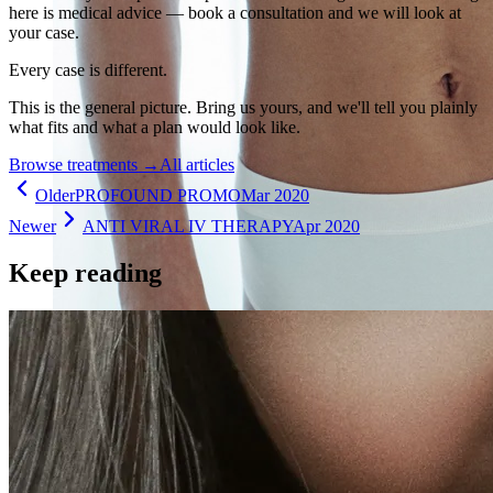
here is medical advice — book a consultation and we will look at
your case.
Every case is different.
This is the general picture. Bring us yours, and we'll tell you plainly
what fits and what a plan would look like.
Browse treatments
→
All articles
Older
PROFOUND PROMO
Mar 2020
Newer
ANTI VIRAL IV THERAPY
Apr 2020
Keep reading