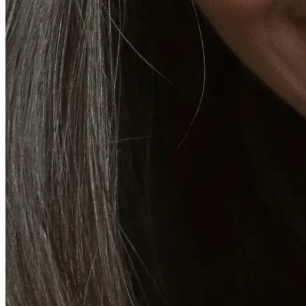
Fat Loss & Body Contouring
CoolSculpting® Body Contouring Fat Loss
Double Chin Fat-Dissolving Deoxycholic Acid
Injections in Montreal
Emsculpt NEO® Body Sculpting Fat Removal
Slimwave Montreal Weight-loss and Body Sculpting
Venus Bliss MAX™ Contouring in Montreal | Ideal
Body Clinic