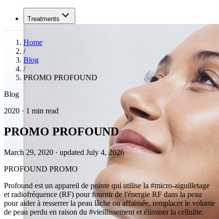
Treatments
Home
/
Blog
/
PROMO PROFOUND
Blog
2020 · 1 min read
PROMO PROFOUND
March 29, 2020
·
updated July 4, 2026
PROFOUND PROMO
Profound est un appareil de pointe qui utilise la #micro-aiguilletage
et radiofréquence (RF) pour fournir de l'énergie RF dans la peau
pour aider à resserrer la peau lâche ou affaissée, remplacer le volume
de peau perdu en raison du #vieillissement et éliminer la cellulite.